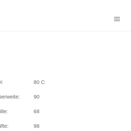
H:
80 C
erweite:
90
ille:
68
fte:
98