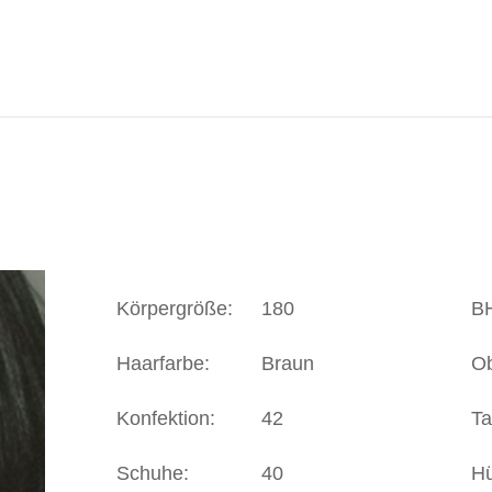
Körpergröße:
180
B
Haarfarbe:
Braun
Ob
Konfektion:
42
Ta
Schuhe:
40
Hü