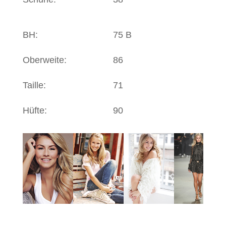
BH:
75 B
Oberweite:
86
Taille:
71
Hüfte:
90