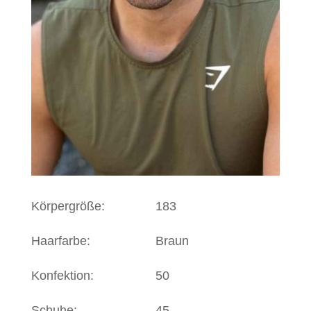
Körpergröße:
183
Haarfarbe:
Braun
Konfektion:
50
Schuhe:
45